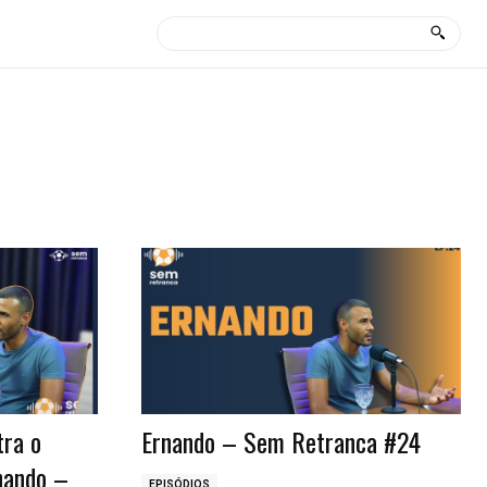
tra o
Ernando – Sem Retranca #24
nando –
EPISÓDIOS