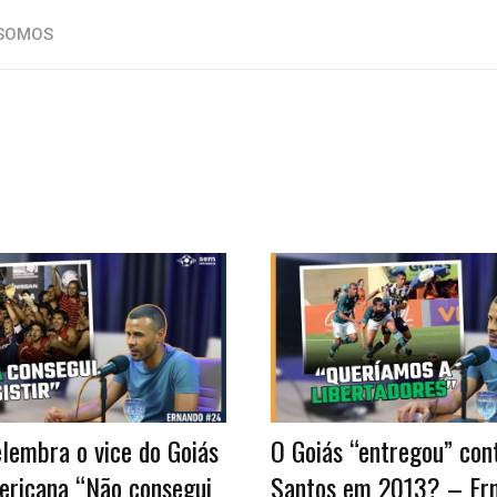
SOMOS
lembra o vice do Goiás
O Goiás “entregou” con
ericana “Não consegui
Santos em 2013? – Er