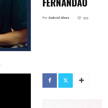
FERNANDÃO
Por:
Gabriel Alves
525
.