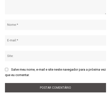
Comentário:
No
E-
mai
Sit
Salve meu nome, e-mail e site neste navegador para a próxima vez
que eu comentar.