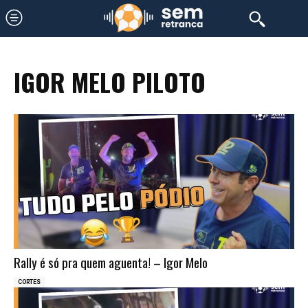
IGOR MELO PILOTO
Rally é só pra quem aguenta! – Igor Melo
CORTES